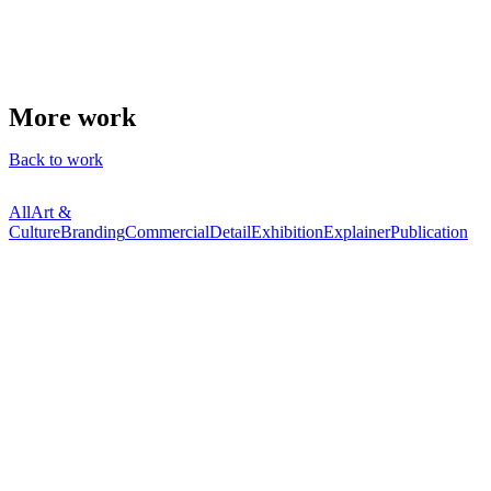
More work
Back to work
All
Art &
Culture
Branding
Commercial
Detail
Exhibition
Explainer
Publication