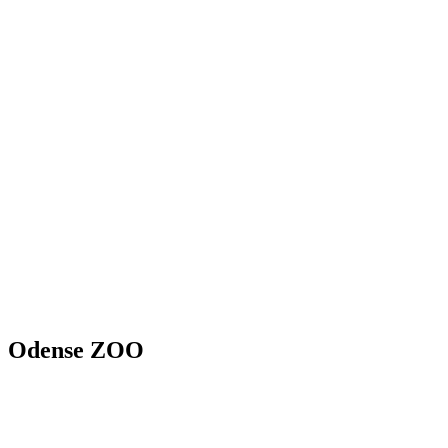
Odense
ZOO
Odense ZOO