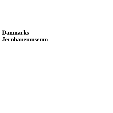
Danmarks
Jernbanemuseum
Danmarks
Jernbanemuseum