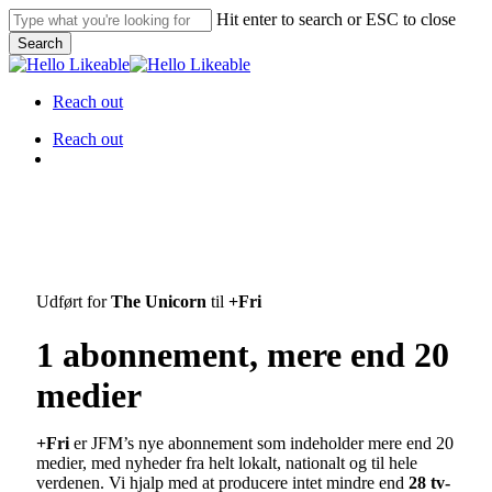
Skip
Hit enter to search or ESC to close
to
Search
main
Close
content
Search
Reach out
Menu
Reach out
Menu
Udført for
The Unicorn
til
+Fri
1 abonnement, mere end 20
medier
+Fri
er JFM’s nye abonnement som indeholder mere end 20
medier, med nyheder fra helt lokalt, nationalt og til hele
verdenen. Vi hjalp med at producere intet mindre end
28 tv-